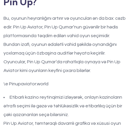
Pin Up?
Bu, oyunun heyranlığını artırır və oyuncuları ən da bax: cəzb
edir. Pin Up Aviator, Pin Up Qumar’nun güvənilir bir hədis
platformasında təqdim edilən vahid oyun seçimidir.
Bundan izafi, oyunun ədalətli vahid şəkildə oynandığını
yoxlamaq üçün özbaşina auditlər həyata keçirilir.
Oyuncular, Pin Up Qumar’da rahatlıqla oynaya və Pin Up
Aviator kimi oyunların keyfini çıxara bilərlər.
\e Pinupaviator.world
Etibarlı kazino reytinqimizi izləyərək, onlayn kazinoların
ətraflı seçimi ilə gəzə və təhlükəsizlik və etibarlılıq üçün bir
çəki qazananları seçə bilərsiniz.
Pin Up Aviator, təmtəraqlı davamlı grafika və xüsusi oyun