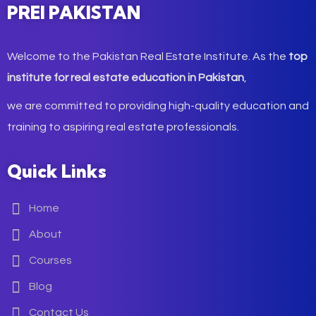
PREI PAKISTAN
Welcome to the Pakistan Real Estate Institute. As the
top
institute for real estate education in Pakistan
,
we are committed to providing high-quality education and
training to aspiring real estate professionals.
Quick Links
Home
About
Courses
Blog
Contact Us