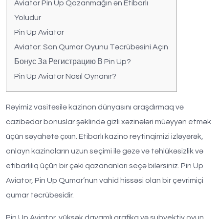
Aviator Pin Up Qazanmağın ən Etibarlı
Yoludur
Pin Up Aviator
Aviator: Son Qumar Oyunu Təcrübəsini Açın
Бонус За Регистрацию В Pin Up?
Pin Up Aviator Nasıl Oynanır?
Rəyimiz vasitəsilə kazinon dünyasını araşdırmaq və
cazibədar bonuslar şəklində gizli xəzinələri müəyyən etmək
üçün səyahətə çıxın. Etibarlı kazino reytinqimizi izləyərək,
onlayn kazinoların uzun seçimi ilə gəzə və təhlükəsizlik və
etibarlılıq üçün bir çəki qazananları seçə bilərsiniz. Pin Up
Aviator, Pin Up Qumar’nun vahid hissəsi olan bir çevrimiçi
qumar təcrübəsidir.
Pin Up Aviator, yüksək davamlı grafika və subyektiv oyun